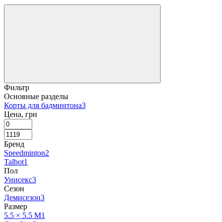
Фильтр
Основные разделы
Корты для бадминтона
3
Цена, грн
Бренд
Speedminton
2
Talbot
1
Пол
Унисекс
3
Сезон
Демисезон
3
Размер
5.5 × 5.5 M
1