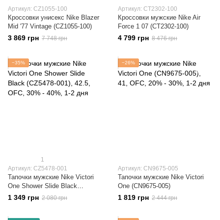
Артикул: CZ1055-100
Артикул: CT2302-100
Кроссовки унисекс Nike Blazer
Кроссовки мужские Nike Air
Mid '77 Vintage (CZ1055-100)
Force 1 07 (CT2302-100)
3 869 грн
4 799 грн
7 748 грн
8 476 грн
−35%
−26%
1
Артикул: CZ5478-001
Артикул: CN9675-005
Тапочки мужские Nike Victori
Тапочки мужские Nike Victori
One Shower Slide Black
One (CN9675-005)
(CZ5478-001)
1 349 грн
1 819 грн
2 080 грн
2 444 грн