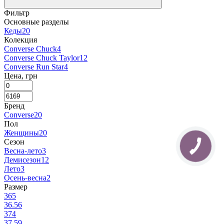
Фильтр
Основные разделы
Кеды
20
Колекция
Converse Chuck
4
Converse Chuck Taylor
12
Converse Run Star
4
Цена, грн
Бренд
Converse
20
Пол
Женщины
20
Сезон
Весна-лето
3
Демисезон
12
Лето
3
Осень-весна
2
Размер
36
5
36.5
6
37
4
37.5
9