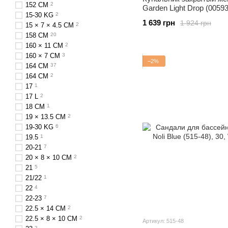
152 СM
2
Garden Light Drop (0059
15-30 KG
2
1 639 грн
1 924 грн
15 × 7 × 4.5 СM
2
158 CM
20
160 × 11 СM
2
160 × 7 СM
3
−2%
164 CM
37
164 СM
2
17
1
17 L
2
18 СM
1
19 × 13.5 СM
2
19-30 KG
6
19.5
1
20-21
7
20 × 8 × 10 CM
2
21
5
21/22
1
22
4
22-23
7
22.5 × 14 СM
2
22.5 × 8 × 10 CM
2
Артикул: 515-48
2