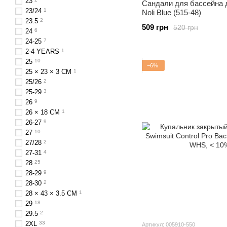
23
Сандали для бассейна 
23/24
1
Noli Blue (515-48)
23.5
2
509 грн
520 грн
24
6
24-25
7
2-4 YEARS
1
25
10
−6%
25 × 23 × 3 CM
1
25/26
2
25-29
3
26
9
26 × 18 СM
1
26-27
9
27
10
27/28
2
27-31
4
28
25
28-29
9
28-30
2
28 × 43 × 3.5 СM
1
29
18
29.5
2
2XL
33
Артикул: 005910-550