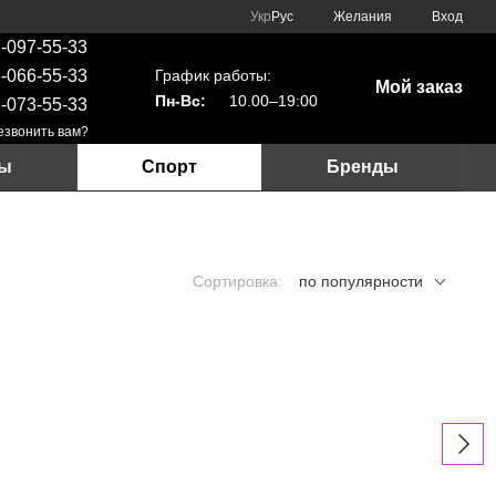
Укр
Рус
Желания
Вход
-097-55-33
График работы:
-066-55-33
Мой заказ
Пн-Вс:
10.00–19:00
-073-55-33
езвонить вам?
ры
Спорт
Бренды
Сортировка:
по популярности