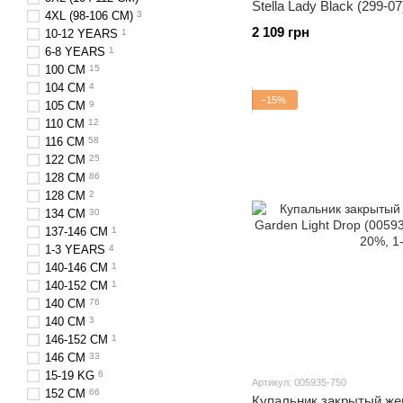
Stella Lady Black (299-07
4XL (98-106 СM)
3
2 109 грн
10-12 YEARS
1
6-8 YEARS
1
100 CM
15
104 CM
4
−15%
105 CM
9
110 CM
12
116 СM
58
122 CM
25
128 CM
86
128 СM
2
134 CM
30
137-146 CM
1
1-3 YEARS
4
140-146 CM
1
140-152 CM
1
140 CM
76
140 СM
3
146-152 СM
1
146 CM
33
15-19 KG
6
Артикул: 005935-750
152 CM
66
Купальник закрытый жен