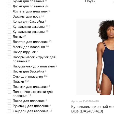
Обувь
Буйки для плавания
6
Доски для плавания
32
Жилеты для плавания
8
Зажимы для носа
17
Кепки для бассейна
1
Купальники закрыты
170
Купальники открыты
12
Ласты
40
Лопатки для плавания
13
Маски для плавання
36
Набор игрушек
7
Наборы масок и трубок для
плавания
9
Нарукавники для плавания
3
Носки для бассейна
9
Очки для плавания
463
Плавки
158
Повязки для плавания
4
Полнолицевые маски для
плавания
19
Пояса для плавания
8
Артикул: DA2469-410
Рукавиці для плавання
1
Купальник закрытый жен
Blue (DA2469-410)
Сандали для бассейна
11