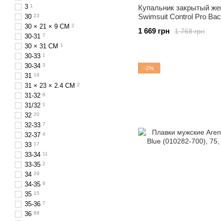
3
1
Купальник закрытый жен
Swimsuit Control Pro Bac
30
23
30 × 21 × 9 СM
2
1 669 грн
1 768 грн
30-31
7
30 × 31 CM
1
30-33
1
30-34
3
−2%
31
19
31 × 23 × 2.4 CM
2
31-32
8
31/32
1
32
20
32-33
7
32-37
4
33
17
33-34
11
33-35
2
34
29
34-35
8
35
15
35-36
7
36
89