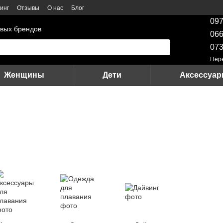
инг
Отзывы
О нас
Блог
097
вых брендов
066
073
Пер
Женщины
Дети
Аксессуа