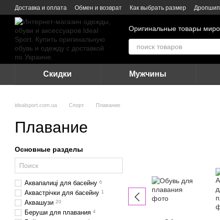
Перейти к основному контенту
Доставка и оплата
Обмен и возврат
Как выбрать размер
Дропшип
Оригинальные товары миро
Скидки
Мужчины
idealsport.com.ua
Спорт
Плавание
Плавание
Основные разделы
Аквапалиці для басейну
6
Аквастрічки для басейну
1
Аквашузи
20
Беруши для плавания
4