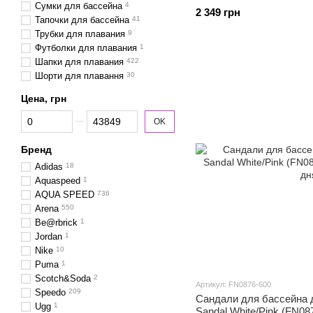
Сумки для бассейна
4
2 349 грн
Тапочки для бассейна
41
Трубки для плавания
9
Футболки для плавания
1
Шапки для плавания
422
Шорти для плавання
30
Цена, грн
От Цена, грн
До Цена, грн
OK
Бренд
Adidas
18
Aquaspeed
1
AQUA SPEED
736
Arena
550
Be@rbrick
1
Jordan
1
Nike
10
Puma
1
Scotch&Soda
2
Артикул: FN0876-600
Speedo
209
Сандали для бассейна д
Ugg
1
Sandal White/Pink (FN08