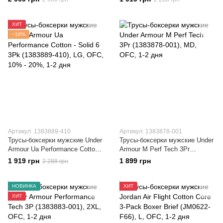
ХИТ
−16%
Артикул: 1383889-410
Артикул: 1383878-001
Трусы-боксерки мужские Under
Трусы-боксерки мужские Under
Armour Ua Performance Cotton -
Armour M Perf Tech 3Pr
Solid 6 3Pk (1383889-410)
(1383878-001)
1 919 грн
1 899 грн
2 288 грн
НОВИНКА
ХИТ
ХИТ