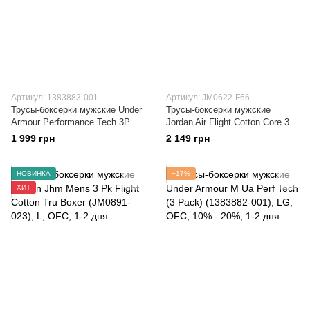
Артикул: 1383883-001
Артикул: JM0622-F66
Трусы-боксерки мужские Under
Трусы-боксерки мужские
Armour Performance Tech 3P
Jordan Air Flight Cotton Core 3-
(1383883-001)
Pack Boxer Brief (JM0622-F66)
1 999 грн
2 149 грн
НОВИНКА
−17%
ХИТ