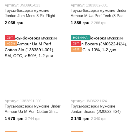
Артикул: JM0891-023
Артикул: 1383882-001
Трусы-боксерки мужские
Трусы-боксерки мужские Under
Jordan Jhm Mens 3 Pk Flight
Armour M Ua Perf Tech (3 Pack)
Cotton Tru Boxer (JM0891-023)
(1383882-001)
2 039 грн
1 889 грн
2 288 грн
ХИТ
НОВИНКА
−55%
ХИТ
−8%
Артикул: 1383891-001
Артикул: JM0622-H24
Трусы-боксерки мужские Under
Трусы-боксерки мужские
Armour Ua M Perf Cotton 3In
Jordan Boxers (JM0622-H24)
(1383891-001)
1 679 грн
2 149 грн
3 744 грн
2 340 грн