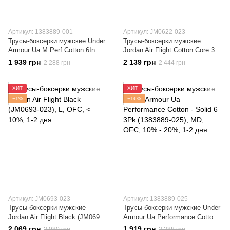
Артикул: 1383889-001
Артикул: JM0622-023
Трусы-боксерки мужские Under
Трусы-боксерки мужские
Armour Ua M Perf Cotton 6In
Jordan Air Flight Cotton Core 3-
(1383889-001)
Pack Boxer Brief (JM0622-023)
1 939 грн
2 139 грн
2 288 грн
2 444 грн
ХИТ
ХИТ
−1%
−16%
Артикул: JM0693-023
Артикул: 1383889-025
Трусы-боксерки мужские
Трусы-боксерки мужские Under
Jordan Air Flight Black (JM0693-
Armour Ua Performance Cotton -
023)
Solid 6 3Pk (1383889-025)
2 069 грн
1 919 грн
2 080 грн
2 288 грн