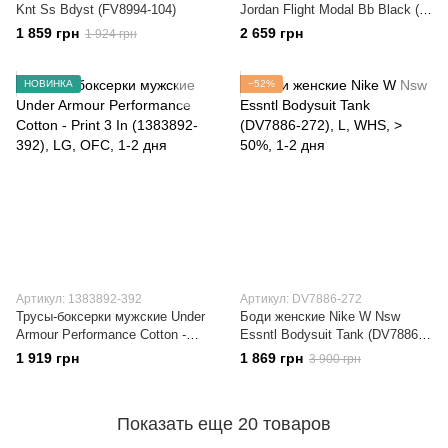
Knt Ss Bdyst (FV8994-104)
Jordan Flight Modal Bb Black (3
) (JM0621-023)
1 859 грн
2 659 грн
1 924 грн
НОВИНКА
−52%
Артикул: 1383892-392
Артикул: DV7886-272
Трусы-боксерки мужские Under
Боди женские Nike W Nsw
Armour Performance Cotton -
Essntl Bodysuit Tank (DV7886-
Print 3 In (1383892-392)
272)
1 919 грн
1 869 грн
3 900 грн
Показать еще 20 товаров