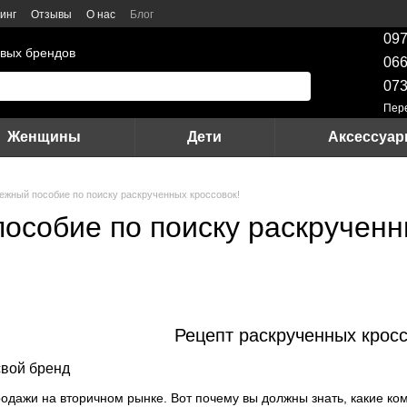
инг
Отзывы
О нас
Блог
097
вых брендов
066
073
Пер
Женщины
Дети
Аксессуа
ежный пособие по поиску раскрученных кроссовок!
особие по поиску раскрученн
Рецепт раскрученных кросс
свой бренд
родажи на вторичном рынке. Вот почему вы должны знать, какие к