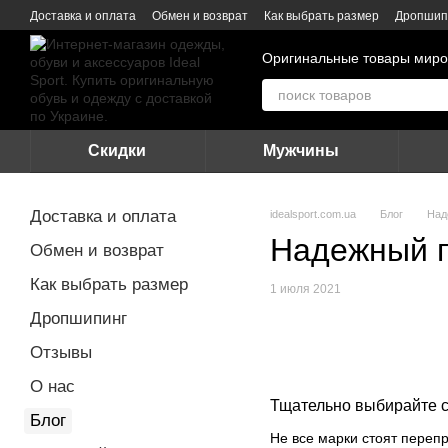
Перейти к основному контенту
Доставка и оплата
Обмен и возврат
Как выбрать размер
Дропшип
Оригинальные товары миро
Скидки
Мужчины
Доставка и оплата
idealsport.com.ua
Блог
Над
Надежный п
Обмен и возврат
Как выбрать размер
1 июля 2021
Дропшипинг
Отзывы
О нас
Тщательно выбирайте 
Блог
Не все марки стоят переп