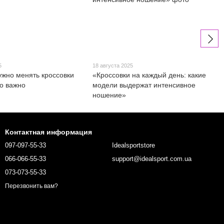
5
18 августа 2025
нужно менять кроссовки
«Кроссовки на каждый день: какие
то важно
модели выдержат интенсивное
ношение»
Контактная информация
097-097-55-33
Idealsportstore
066-066-55-33
support@idealsport.com.ua
073-073-55-33
Перезвонить вам?