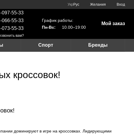
Укр
Рус
Желания
Вход
-097-55-33
График работы:
-066-55-33
Мой заказ
Пн-Вс:
10.00–19:00
-073-55-33
езвонить вам?
ры
Спорт
Бренды
ых кроссовок!
овок!
омпании доминируют в игре на кроссовках. Лидирующими