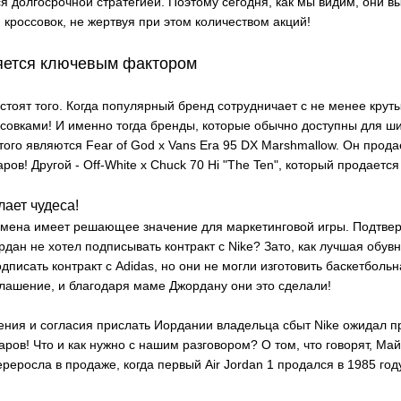
я долгосрочной стратегией. Поэтому сегодня, как мы видим, они 
 кроссовок, не жертвуя при этом количеством акций!
яется ключевым фактором
стоят того. Когда популярный бренд сотрудничает с не менее крут
овками! И именно тогда бренды, которые обычно доступны для ши
го являются Fear of God x Vans Era 95 DX Marshmallow. Он прода
ров! Другой - Off-White x Chuck 70 Hi "The Ten", который продаетс
ает чудеса!
смена имеет решающее значение для маркетинговой игры. Подтвер
дан не хотел подписывать контракт с Nike? Зато, как лучшая обув
дписать контракт с Adidas, но они не могли изготовить баскетболь
глашение, и благодаря маме Джордану они это сделали!
ния и согласия прислать Иордании владельца сбыт Nike ожидал п
ров! Что и как нужно с нашим разговором? О том, что говорят, Ма
реросла в продаже, когда первый Air Jordan 1 продался в 1985 год