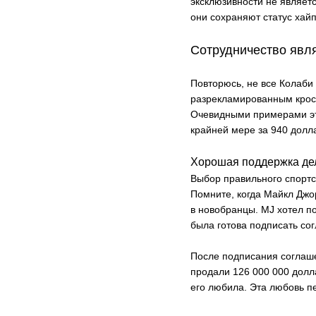
эксклюзивности не являетс
они сохраняют статус хайп
Сотрудничество явл
Повторюсь, не все Колаби 
разрекламированным кросс
Очевидными примерами это
крайней мере за 940 долла
Хорошая поддержка дел
Выбор правильного спорт
Помните, когда Майкл Джор
в новобранцы. MJ хотел по
была готова подписать со
После подписания соглаше
продали 126 000 000 долла
его любила. Эта любовь пе