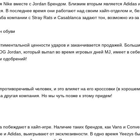
Nike вместе с Jordan Брендом. Близким вторым является Adidas и 
ся. В последнее время они работают над своим хайп-отделом и, б
ба компании с Stray Rats и Casablanca задают тон, возможно из-з
н обуви
ентиментальной ценности ударов и заканчивается продажей. Боль
OG Jordan, который выпал во время игровых дней MJ, имеет в себе
м одобрений!
 противоречивый человек, и это влияет на его кроссовки (в хороше
на другая компания. Но мы чуть позже к этому придем!
а побеждают в хайп-игре. Наличие таких брендов, как Vans и Conv
ke и Adidas, выигрывают от эксклюзивности. В одно время Yeezys 