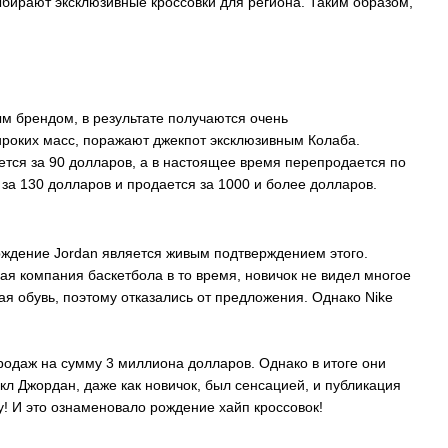
выбирают эксклюзивные кроссовки для региона. Таким образом,
ым брендом, в результате получаются очень
роких масс, поражают джекпот эксклюзивным Колаба.
ется за 90 долларов, а в настоящее время перепродается по
я за 130 долларов и продается за 1000 и более долларов.
ждение Jordan является живым подтверждением этого.
ная компания баскетбола в то время, новичок не видел многое
ная обувь, поэтому отказались от предложения. Однако Nike
родаж на сумму 3 миллиона долларов. Однако в итоге они
йкл Джордан, даже как новичок, был сенсацией, и публикация
у! И это ознаменовало рождение хайп кроссовок!