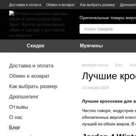
Перейти к основному контенту
Доставка и оплата
Обмен и возврат
Как выбрать размер
Дропшип
Оригинальные товары миро
Скидки
Мужчины
Доставка и оплата
idealsport.com.ua
Блог
Луч
Лучшие кро
Обмен и возврат
Как выбрать размер
12 января 2024
Дропшипинг
Лучшие кроссовки для з
Отзывы
Честно говоря, индустрия
О нас
обновленных версий класс
лучший из обоих миров. В 
Блог