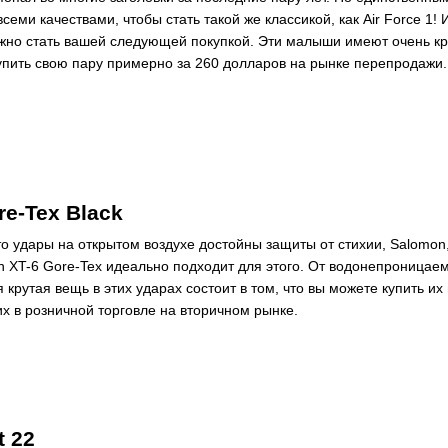
всеми качествами, чтобы стать такой же классикой, как Air Force 1!
жно стать вашей следующей покупкой. Эти малыши имеют очень кре
упить свою пару примерно за 260 долларов на рынке перепродажи.
re-Tex Black
то удары на открытом воздухе достойны защиты от стихии, Salomon,
on XT-6 Gore-Tex идеально подходит для этого. От водонепроницае
 крутая вещь в этих ударах состоит в том, что вы можете купить их
их в розничной торговле на вторичном рынке.
t 22