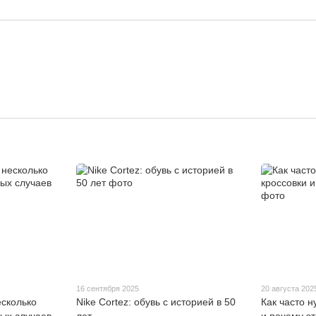
16 сентября 2025
20 августа 202
есколько
Nike Cortez: обувь с историей в 50
Как часто 
ных случаев
лет
и почему э