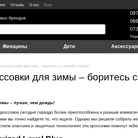
инг
Отзывы
О нас
Блог
097
вых брендов
066
073
Пер
Женщины
Дети
Аксессуа
шие кроссовки для зимы – боритесь со стихией стильно!
ссовки для зимы – боритесь с
имы – лучше, чем дождь!
 кроссовок сегодня гораздо более приспособлена к разным климати
ики вы точно найдете то, что ищете. Однако мы решили собрать н
стиле классики и защитных технологиях эти кроссовки помогут тебе