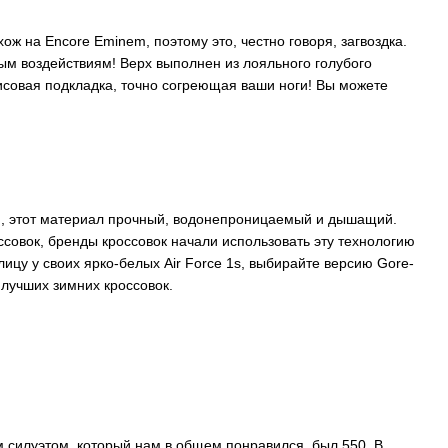
ож на Encore Eminem, поэтому это, честно говоря, загвоздка.
ым воздействиям! Верх выполнен из лояльного голубого
исовая подкладка, точно согреющая ваши ноги! Вы можете
ли, этот материал прочный, водонепроницаемый и дышащий.
ссовок, бренды кроссовок начали использовать эту технологию
ицу у своих ярко-белых Air Force 1s, выбирайте версию Gore-
 лучших зимних кроссовок.
м силуэтом, который нам в общем понравился, был 550. В