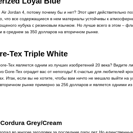
erized Loyal Blue
Air Jordan 4, потому почему бы и нет? Этот цвет действительно пох
то, что все содержащиеся в нем материалы устойчивы к атмосферн
щеного нубука с резиновым язычком. Но лучше всего в этом – фл
 в среднем за 350 долларов на вторичном рынке.
re-Tex Triple White
ore-Tex является одним из лучших изобретений 20 века? Видите 
з Gore-Tex оградит вас от непогоды! К счастью для любителей кро
. Итак, если вы не хотите, чтобы вам ничто не мешало выйти на ул
а вторичном рынке примерно за 256 долларов и является одними из
 Cordura Grey/Cream
попал во многие заголовки за последние пару лет. Но единственны