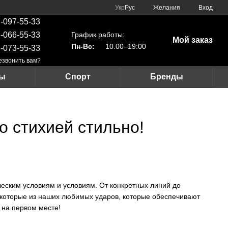
Укр
Рус
Желания
Вход
-097-55-33
График работы:
-066-55-33
Мой заказ
Пн-Вс:
10.00–19:00
-073-55-33
езвонить вам?
ры
Спорт
Бренды
о стихией стильно!
ческим условиям и условиям. От конкретных линий до
екоторые из наших любимых ударов, которые обеспечивают
 на первом месте!