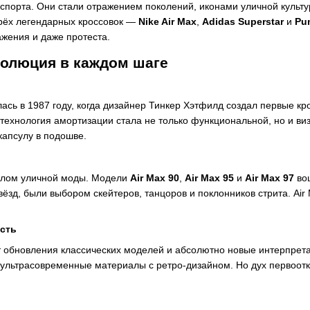
спорта. Они стали отражением поколений, иконами уличной культ
рёх легендарных кроссовок —
Nike Air Max
,
Adidas Superstar
и
Pu
жения и даже протеста.
еволюция в каждом шаге
алась в 1987 году, когда дизайнер Тинкер Хэтфилд создал первые 
 технология амортизации стала не только функциональной, но и ви
апсулу в подошве.
волом уличной моды. Модели
Air Max 90
,
Air Max 95
и
Air Max 97
вош
вёзд, были выбором скейтеров, танцоров и поклонников стрита. Air 
сть
т обновления классических моделей и абсолютно новые интерпрет
 ультрасовременные материалы с ретро-дизайном. Но дух первоотк