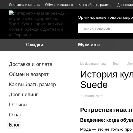
Перейти к основному контенту
Доставка и оплата
Обмен и возврат
Как выбрать размер
Дропшип
Оригинальные товары миро
Скидки
Мужчины
Доставка и оплата
idealsport.com.ua
Блог
Ист
История кул
Обмен и возврат
Suede
Как выбрать размер
Дропшипинг
22 июня 2025
Отзывы
Ретроспектива 
О нас
Введение: когда обу
Блог
Мода — это не только про 