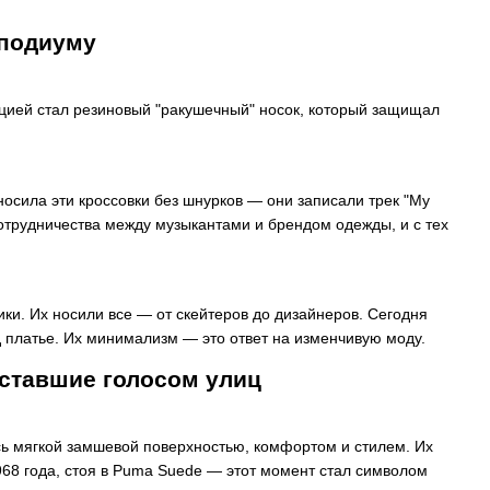
 подиуму
ацией стал резиновый "ракушечный" носок, который защищал
носила эти кроссовки без шнурков — они записали трек "My
отрудничества между музыкантами и брендом одежды, и с тех
ки. Их носили все — от скейтеров до дизайнеров. Сегодня
д платье. Их минимализм — это ответ на изменчивую моду.
 ставшие голосом улиц
сь мягкой замшевой поверхностью, комфортом и стилем. Их
968 года, стоя в Puma Suede — этот момент стал символом