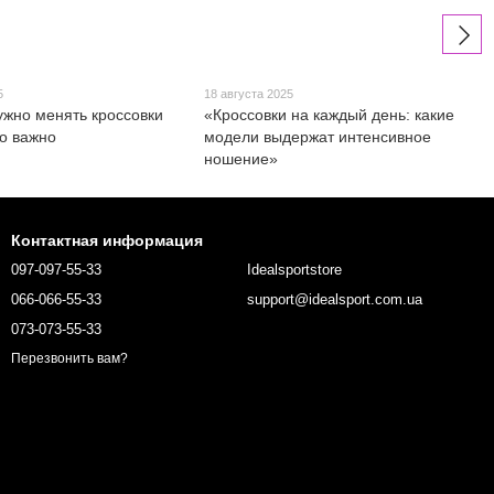
5
18 августа 2025
нужно менять кроссовки
«Кроссовки на каждый день: какие
то важно
модели выдержат интенсивное
ношение»
Контактная информация
097-097-55-33
Idealsportstore
066-066-55-33
support@idealsport.com.ua
073-073-55-33
Перезвонить вам?