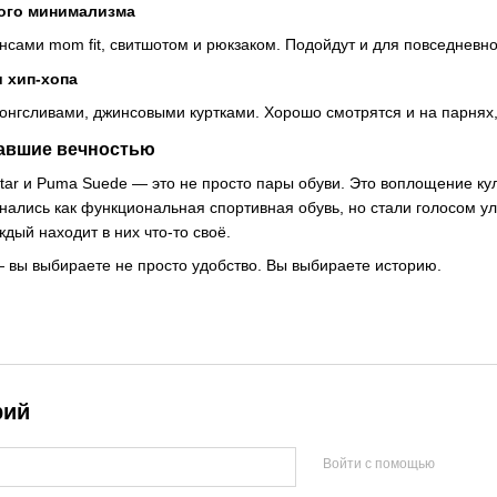
кого минимализма
нсами mom fit, свитшотом и рюкзаком. Подойдут и для повседневно
и хип-хопа
лонгсливами, джинсовыми куртками. Хорошо смотрятся и на парнях,
тавшие вечностью
rstar и Puma Suede — это не просто пары обуви. Это воплощение к
ались как функциональная спортивная обувь, но стали голосом у
ждый находит в них что-то своё.
— вы выбираете не просто удобство. Вы выбираете историю.
рий
Войти с помощью