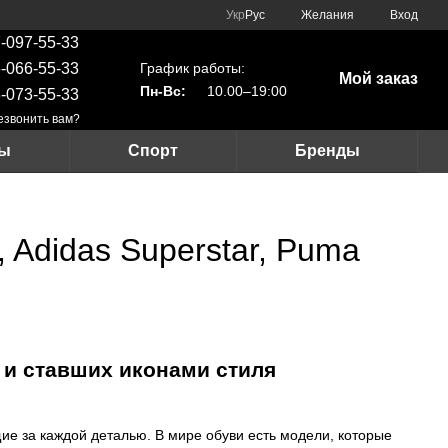
Укр
Рус
Желания
Вход
-097-55-33
График работы:
-066-55-33
Мой заказ
Пн-Вс:
10.00–19:00
-073-55-33
езвонить вам?
ры
Спорт
Бренды
, Adidas Superstar, Puma
 и ставших иконами стиля
щие за каждой деталью. В мире обуви есть модели, которые