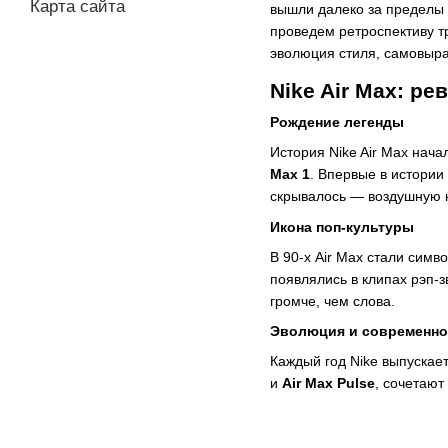
Карта сайта
вышли далеко за пределы 
проведем ретроспективу т
эволюция стиля, самовыра
Nike Air Max: р
Рождение легенды
История Nike Air Max нач
Max 1
. Впервые в истории
скрывалось — воздушную к
Икона поп-культуры
В 90-х Air Max стали сим
появлялись в клипах рэп-з
громче, чем слова.
Эволюция и современно
Каждый год Nike выпускае
и
Air Max Pulse
, сочетают