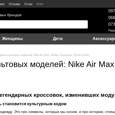
инг
Отзывы
О нас
Блог
097
вых брендов
066
073
Пер
Женщины
Дети
Аксессуа
ория культовых моделей: Nike Air Max, Adidas Superstar, Puma Suede
ьтовых моделей: Nike Air Max
легендарных кроссовок, изменивших моду
вь становится культурным кодом
одежду. Это про символы, которые мы носим, и про истории, стоя