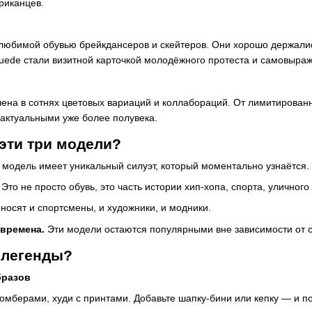
риканцев.
и любимой обувью брейкдансеров и скейтеров. Они хорошо держали
 Suede стали визитной карточкой молодёжного протеста и самовыра
ена в сотнях цветовых вариаций и коллабораций. От лимитирован
актуальными уже более полувека.
эти три модели?
модель имеет уникальный силуэт, который моментально узнаётся.
Это не просто обувь, это часть истории хип-хопа, спорта, уличного
носят и спортсмены, и художники, и модники.
 времена.
Эти модели остаются популярными вне зависимости от 
 легенды?
бразов
бомберами, худи с принтами. Добавьте шапку-бини или кепку — и п