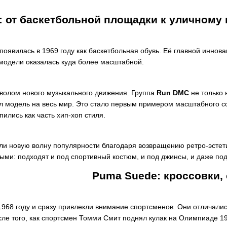
r: от баскетбольной площадки к уличному
появилась в 1969 году как баскетбольная обувь. Её главной иннов
 модели оказалась куда более масштабной.
имволом нового музыкального движения. Группа
Run DMC
не только 
ил модель на весь мир. Это стало первым примером масштабного с
пились как часть хип-хоп стиля.
или новую волну популярности благодаря возвращению ретро-эстети
ыми: подходят и под спортивный костюм, и под джинсы, и даже по
Puma Suede: кроссовки,
1968 году и сразу привлекли внимание спортсменов. Они отличали
сле того, как спортсмен Томми Смит поднял кулак на Олимпиаде 1