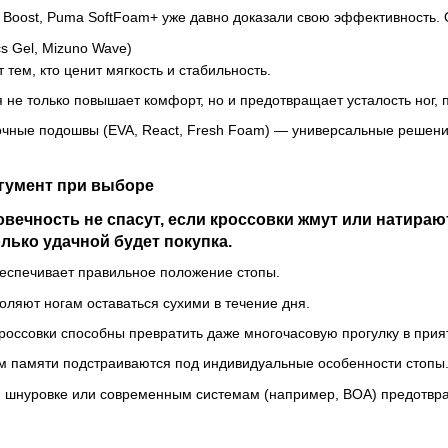
as Boost, Puma SoftFoam+ уже давно доказали свою эффективность.
s Gel, Mizuno Wave)
тем, кто ценит мягкость и стабильность.
 не только повышает комфорт, но и предотвращает усталость ног, 
ные подошвы (EVA, React, Fresh Foam) — универсальные решения,
гумент при выборе
овечность не спасут, если кроссовки жмут или натира
лько удачной будет покупка.
еспечивает правильное положение стопы.
яют ногам оставаться сухими в течение дня.
оссовки способны превратить даже многочасовую прогулку в прия
м памяти подстраиваются под индивидуальные особенности стопы
я шнуровке или современным системам (например, BOA) предотвра