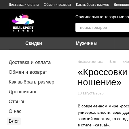
Перейти к основному контенту
Доставка и оплата
Обмен и возврат
Как выбрать размер
Дропшип
Оригинальные товары миро
Скидки
Мужчины
Доставка и оплата
idealsport.com.ua
Блог
«Кр
«Кроссовки
Обмен и возврат
ношение»
Как выбрать размер
Дропшипинг
18 августа 2025
Отзывы
В современном мире кросс
О нас
универсальности, ведь уд
занятий спортом, то сего
Блог
в стиле «casual».