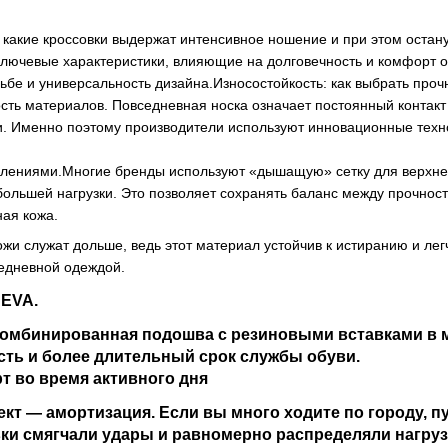
 какие кроссовки выдержат интенсивное ношение и при этом остан
лючевые характеристики, влияющие на долговечность и комфорт об
ьбе и универсальность дизайна.Износостойкость: как выбрать проч
сть материалов. Повседневная носка означает постоянный контак
. Именно поэтому производители используют инновационные техн
лениями.Многие бренды используют «дышащую» сетку для верхней 
ибольшей нагрузки. Это позволяет сохранять баланс между прочнос
ная кожа.
жи служат дольше, ведь этот материал устойчив к истиранию и лег
едневной одеждой.
 EVA.
омбинированная подошва с резиновыми вставками в ме
сть и более длительный срок службы обуви.
т во время активного дня
кт — амортизация. Если вы много ходите по городу, пу
ки смягчали удары и равномерно распределяли нагруз