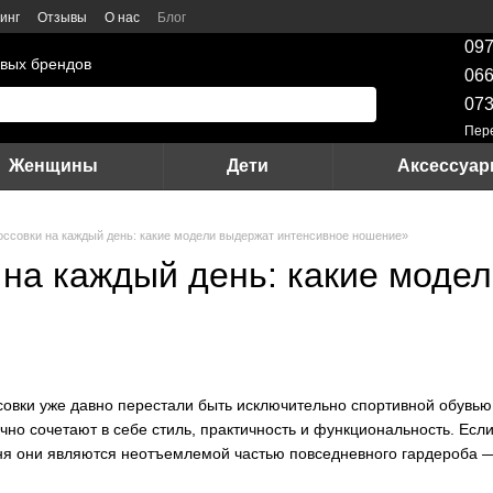
инг
Отзывы
О нас
Блог
097
вых брендов
066
073
Пер
Женщины
Дети
Аксессуа
оссовки на каждый день: какие модели выдержат интенсивное ношение»
 на каждый день: какие моде
овки уже давно перестали быть исключительно спортивной обувь
ачно сочетают в себе стиль, практичность и функциональность. Ес
дня они являются неотъемлемой частью повседневного гардероба —