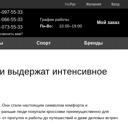
Укр
Рус
Желания
Вход
-097-55-33
График работы:
-066-55-33
Мой заказ
Пн-Вс:
10.00–19:00
-073-55-33
езвонить вам?
ры
Спорт
Бренды
ли выдержат интенсивное
ю. Они стали настоящим символом комфорта и
ли раньше люди покупали кроссовки преимущественно для
 от прогулок и работы до путешествий и даже деловых встреч