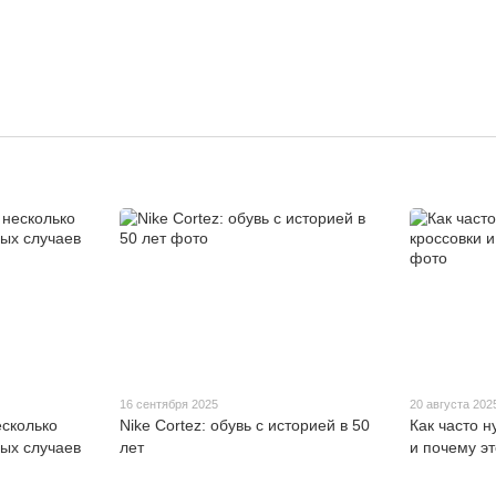
16 сентября 2025
20 августа 202
есколько
Nike Cortez: обувь с историей в 50
Как часто 
ных случаев
лет
и почему э