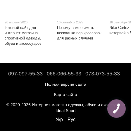
20 апреля 2026
16 сентября 2025
16 сентября 2
Готовый сайт для
Почему важно иметь
Nike Cortez:
интернет-магазина
несколько пар кроссовок
историей в 
спортивной одежды,
для разных случаев
обуви и аксессуаров
097-097-55-33
066-066-55-33
073-073-55-33
Полная версия сайта
Карта сайта
© 2020-2026 Интернет-магазин одежды, обуви и аксессуаров
Ideal Sport
Укр
Рус