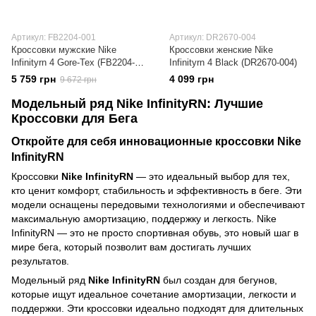
Артикул: FB2204-001
Артикул: DR2670-004
Кроссовки мужские Nike
Кроссовки женские Nike
Infinityrn 4 Gore-Tex (FB2204-
Infinityrn 4 Black (DR2670-004)
001)
5 759 грн
4 099 грн
9 672 грн
Модельный ряд Nike InfinityRN: Лучшие
Кроссовки для Бега
Откройте для себя инновационные кроссовки
Nike
InfinityRN
Кроссовки
Nike InfinityRN
— это идеальный выбор для тех,
кто ценит комфорт, стабильность и эффективность в беге. Эти
модели оснащены передовыми технологиями и обеспечивают
максимальную амортизацию, поддержку и легкость. Nike
InfinityRN — это не просто спортивная обувь, это новый шаг в
мире бега, который позволит вам достигать лучших
результатов.
Модельный ряд
Nike InfinityRN
был создан для бегунов,
которые ищут идеальное сочетание амортизации, легкости и
поддержки. Эти кроссовки идеально подходят для длительных