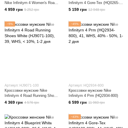
Nike Infinityrn 4 Women's Road
Infinityrn 4 Gore-Tex (HQ0265-
(DR2670-104)
400)
4 959 грн
5 159 грн
5 252 грн
12 948 грн
−5%
−45%
Артикул: HJ9071-100
Артикул: HQ2934-800
Кроссовки мужские Nike
Кроссовки мужские Nike
Infinityrn 4 Road Running Shoes
Infinityrn 4 Prm (HQ2934-800)
White (HJ9071-100)
4 369 грн
6 599 грн
4 576 грн
11 960 грн
−43%