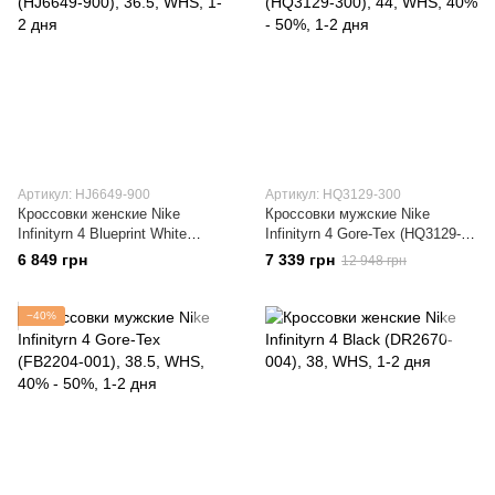
Артикул: HJ6649-900
Артикул: HQ3129-300
Кроссовки женские Nike
Кроссовки мужские Nike
Infinityrn 4 Blueprint White
Infinityrn 4 Gore-Tex (HQ3129-
(HJ6649-900)
300)
6 849 грн
7 339 грн
12 948 грн
−40%