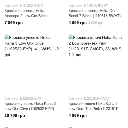
Артикул: 1141632-BBLC
Артикул: 1110518-BWHT
Кросівки чоловічі Hoka
Кросівки чоловічі Hoka One
Anacapa 2 Low Gtx Black
Bondi 7 Black (1110518-BWHT)
(1141632-BBLC)
7 869 грн
4 659 грн
4 836 грн
Артикул: 1162532-EYP
Артикул: 1123191F-CMCP
Кросівки унісекс Hoka Kaha 3
Кросівки жіночі Hoka Kaha 2
Low Gtx Olive (1162532-EYP)
Low Gore-Tex Pink (1123191F-
CMCP)
10 709 грн
4 969 грн