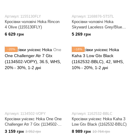
Артикул: 1155130FLY
Артикул: 1168876-STSTL
Кросівки чоловічі Hoka Rincon
Кросівки чоловічі Hoka
4 Olive (1155130FLY)
Skyward Laceless Grey/Blue
(1168876-STSTL)
6 629 грн
5 269 грн
−20%
−16%
Артикул: 1134502-VOPY
Артикул: 1162532-BBLC
Кросівки унісекс Hoka One One
Кросівки унісекс Hoka Kaha 3
Challenger Atr 7 Gtx (1134502-
Low Gtx Black (1162532-BBLC)
VOPY)
3 159 грн
8 989 грн
3 952 грн
10 764 грн