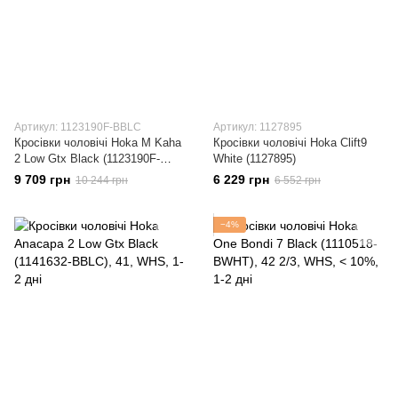
Артикул: 1123190F-BBLC
Артикул: 1127895
Кросівки чоловічі Hoka M Kaha
Кросівки чоловічі Hoka Clift9
2 Low Gtx Black (1123190F-
White (1127895)
BBLC)
9 709 грн
6 229 грн
10 244 грн
6 552 грн
−4%