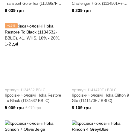
Transport Gore-Tex (1133957F-/-
Challenger 7 Gtx (1134501F-/-
BLCKB)
BBLC)
9 039 грн
8 239 грн
−16%
Артикул: 1134532-BBLC
Артикул: 1141470F-/-BBLC
Кросівки чоловічі Hoka Restore
Кросівки чоловічі Hoka Clifton 9
Tc Black (1134532-BBLC)
Gtx (1141470F-/-BBLC)
5 009 грн
8 109 грн
5 979 грн