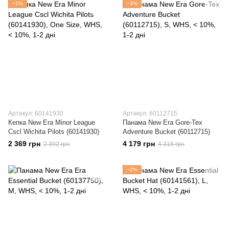
−1%
−3%
Артикул: 60141930
Артикул: 60112715
Кепка New Era Minor League
Панама New Era Gore-Tex
Cscl Wichita Pilots (60141930)
Adventure Bucket (60112715)
2 369 грн
4 179 грн
2 392 грн
4 316 грн
−2%