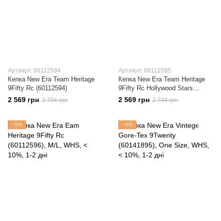
Артикул: 60112594
Артикул: 60112595
Кепка New Era Team Heritage
Кепка New Era Team Heritage
9Fifty Rc (60112594)
9Fifty Rc Hollywood Stars
(60112595)
2 569 грн
2 569 грн
2 704 грн
2 704 грн
−5%
−5%