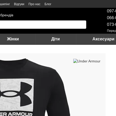
шипінг
Відгуки
Про нас
Блог
097-
 брендів
066-
073-
Перед
Жінки
Діти
Аксесуари