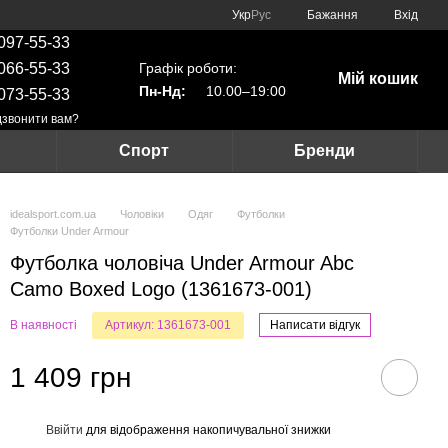
Укр
Рус
Бажання
Вхід
097-55-33
Графік роботи:
066-55-33
Мій кошик
Пн-Нд:
10.00–19:00
073-55-33
звонити вам?
Спорт
Бренди
idealsport.com.ua
Чоловіки
Одяг
Футболки
Футболки Under Armour
Футболка чоловіча Under Armour Abc
Camo Boxed Logo (1361673-001)
В наявності
Артикул: 1361673-001
Написати відгук
1 409 грн
Ввійти
для відображення накопичувальної знижки
%