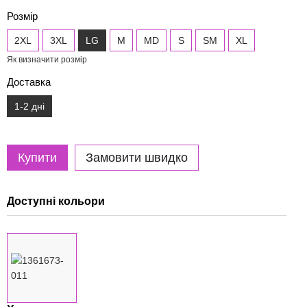
Розмір
2XL
3XL
LG
M
MD
S
SM
XL
Як визначити розмір
Доставка
1-2 дні
Купити
Замовити швидко
Доступні кольори