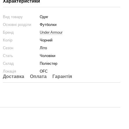
Характеристики
Вид товару
Одяг
Основні розділи
Футболки
Бренд
Under Armour
Колір
Чорний
Сезон
Літо
Стать
Чоловіки
Склад
Поліестер
Локація
OFC
Доставка
Оплата
Гарантія