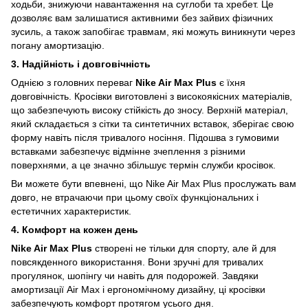
ходьби, знижуючи навантаження на суглоби та хребет. Це
дозволяє вам залишатися активними без зайвих фізичних
зусиль, а також запобігає травмам, які можуть виникнути через
погану амортизацію.
3. Надійність і довговічність
Однією з головних переваг
Nike Air Max Plus
є їхня
довговічність. Кросівки виготовлені з високоякісних матеріалів,
що забезпечують високу стійкість до зносу. Верхній матеріал,
який складається з сітки та синтетичних вставок, зберігає свою
форму навіть після тривалого носіння. Підошва з гумовими
вставками забезпечує відмінне зчеплення з різними
поверхнями, а це значно збільшує термін служби кросівок.
Ви можете бути впевнені, що Nike Air Max Plus прослужать вам
довго, не втрачаючи при цьому своїх функціональних і
естетичних характеристик.
4. Комфорт на кожен день
Nike Air Max Plus
створені не тільки для спорту, але й для
повсякденного використання. Вони зручні для тривалих
прогулянок, шопінгу чи навіть для подорожей. Завдяки
амортизації Air Max і ергономічному дизайну, ці кросівки
забезпечують комфорт протягом усього дня.