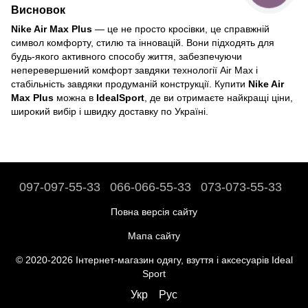
Висновок
Nike Air Max Plus
— це не просто кросівки, це справжній
символ комфорту, стилю та інновацій. Вони підходять для
будь-якого активного способу життя, забезпечуючи
неперевершений комфорт завдяки технології Air Max і
стабільність завдяки продуманій конструкції. Купити
Nike Air
Max Plus
можна в
IdealSport
, де ви отримаєте найкращі ціни,
широкий вибір і швидку доставку по Україні.
097-097-55-33
066-066-55-33
073-073-55-33
Повна версія сайту
Мапа сайту
© 2020-2026 Інтернет-магазин одягу, взуття і аксесуарів Ideal
Sport
Укр
Рус