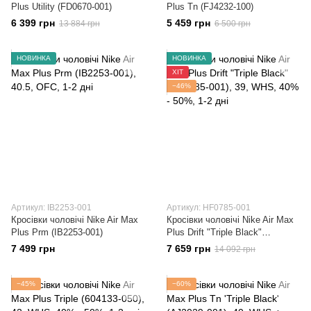
Plus Utility (FD0670-001)
Plus Tn (FJ4232-100)
6 399 грн
5 459 грн
13 884 грн
6 500 грн
НОВИНКА
НОВИНКА
ХІТ
−46%
Артикул: IB2253-001
Артикул: HF0785-001
Кросівки чоловічі Nike Air Max
Кросівки чоловічі Nike Air Max
Plus Prm (IB2253-001)
Plus Drift "Triple Black"
(HF0785-001)
7 499 грн
7 659 грн
14 092 грн
−45%
−60%