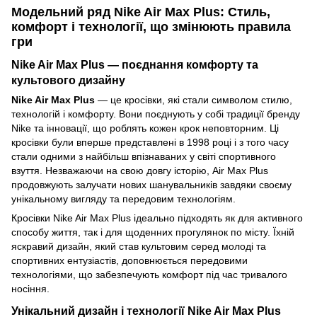
Модельний ряд Nike Air Max Plus: Стиль,
комфорт і технології, що змінюють правила
гри
Nike Air Max Plus — поєднання комфорту та
культового дизайну
Nike Air Max Plus
— це кросівки, які стали символом стилю,
технологій і комфорту. Вони поєднують у собі традиції бренду
Nike та інновації, що роблять кожен крок неповторним. Ці
кросівки були вперше представлені в 1998 році і з того часу
стали одними з найбільш впізнаваних у світі спортивного
взуття. Незважаючи на свою довгу історію, Air Max Plus
продовжують залучати нових шанувальників завдяки своєму
унікальному вигляду та передовим технологіям.
Кросівки Nike Air Max Plus ідеально підходять як для активного
способу життя, так і для щоденних прогулянок по місту. Їхній
яскравий дизайн, який став культовим серед молоді та
спортивних ентузіастів, доповнюється передовими
технологіями, що забезпечують комфорт під час тривалого
носіння.
Унікальний дизайн і технології Nike Air Max Plus