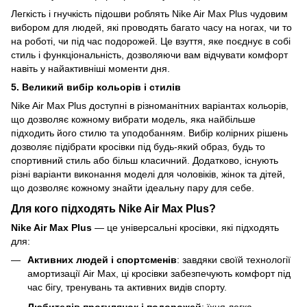
Легкість і гнучкість підошви роблять Nike Air Max Plus чудовим
вибором для людей, які проводять багато часу на ногах, чи то
на роботі, чи під час подорожей. Це взуття, яке поєднує в собі
стиль і функціональність, дозволяючи вам відчувати комфорт
навіть у найактивніші моменти дня.
5. Великий вибір кольорів і стилів
Nike Air Max Plus доступні в різноманітних варіантах кольорів,
що дозволяє кожному вибрати модель, яка найбільше
підходить його стилю та уподобанням. Вибір колірних рішень
дозволяє підібрати кросівки під будь-який образ, будь то
спортивний стиль або більш класичний. Додатково, існують
різні варіанти виконання моделі для чоловіків, жінок та дітей,
що дозволяє кожному знайти ідеальну пару для себе.
Для кого підходять Nike Air Max Plus?
Nike Air Max Plus
— це універсальні кросівки, які підходять
для:
Активних людей і спортсменів
: завдяки своїй технології
амортизації Air Max, ці кросівки забезпечують комфорт під
час бігу, тренувань та активних видів спорту.
Любителів прогулянок і подорожей
: їхня легка