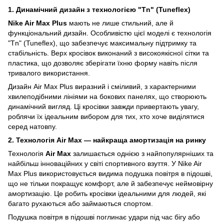
1. Динамічний дизайн з технологією "Tn" (Tuneflex)
Nike Air Max Plus
мають не лише стильний, але й
функціональний дизайн. Особливістю цієї моделі є технологія
"Tn" (Tuneflex), що забезпечує максимальну підтримку та
стабільність. Верх кросівок виконаний з високоякісної сітки та
пластика, що дозволяє зберігати їхню форму навіть після
тривалого використання.
Дизайн Air Max Plus виразний і сміливий, з характерними
хвилеподібними лініями на бокових панелях, що створюють
динамічний вигляд. Ці кросівки завжди привертають увагу,
роблячи їх ідеальним вибором для тих, хто хоче виділятися
серед натовпу.
2. Технологія Air Max — найкраща амортизація на ринку
Технологія
Air Max
залишається однією з найпопулярніших та
найбільш інноваційних у світі спортивного взуття. У Nike Air
Max Plus використовується видима подушка повітря в підошві,
що не тільки покращує комфорт, але й забезпечує неймовірну
амортизацію. Це робить кросівки ідеальними для людей, які
багато рухаються або займаються спортом.
Подушка повітря в підошві поглинає удари під час бігу або