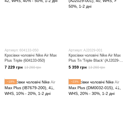
Артикул: 604133-050
Артикул: AJ2029-001
Кросівки чоловічі Nike Air Max
Кросівки чоловічі Nike Air Max
Plus Triple (604133-050)
Plus Tn 'Triple Black' (AJ2029-
001)
7 229 грн
5 359 грн
13 260 грн
13 260 грн
−19%
−23%