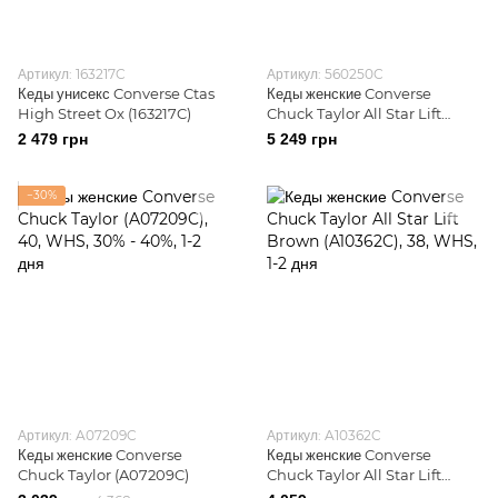
Артикул: 163217C
Артикул: 560250C
Кеды унисекс Converse Ctas
Кеды женские Converse
High Street Ox (163217C)
Chuck Taylor All Star Lift
(560250C)
2 479 грн
5 249 грн
−30%
Артикул: A07209C
Артикул: A10362C
Кеды женские Converse
Кеды женские Converse
Chuck Taylor (A07209C)
Chuck Taylor All Star Lift
Brown (A10362C)