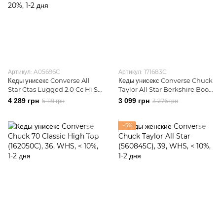
Артикул: A05696C
Артикул: 171683C
Кеды унисекс Converse All
Кеды унисекс Converse Chuck
Star Ctas Lugged 2.0 Cc Hi Se
Taylor All Star Berkshire Boot
Clu Black/White (A05696C)
(171683C)
4 289 грн
3 099 грн
5 119 грн
3 276 грн
−5%