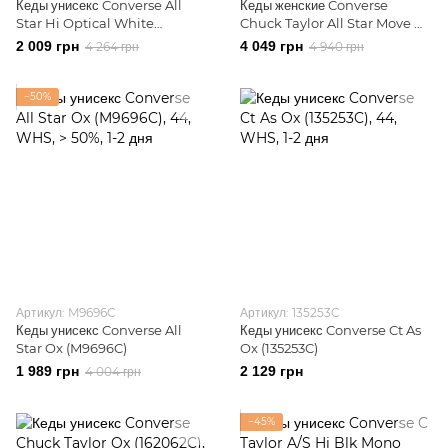
Кеды унисекс Converse All
Кеды женские Converse
Star Hi Optical White
Chuck Taylor All Star Move Hi
(M7650C)
(568497C)
2 009 грн
4 049 грн
4 264 грн
4 940 грн
−50%
Артикул: M9696C
Артикул: 135253C
Кеды унисекс Converse All
Кеды унисекс Converse Ct As
Star Ox (M9696C)
Ox (135253C)
1 989 грн
2 129 грн
4 004 грн
−45%