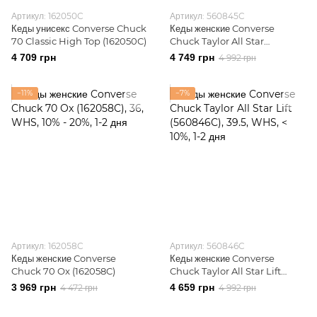
Артикул: 162050C
Артикул: 560845C
Кеды унисекс Converse Chuck
Кеды женские Converse
70 Classic High Top (162050C)
Chuck Taylor All Star
(560845C)
4 709 грн
4 749 грн
4 992 грн
−11%
−7%
Артикул: 162058C
Артикул: 560846C
Кеды женские Converse
Кеды женские Converse
Chuck 70 Ox (162058C)
Chuck Taylor All Star Lift
(560846C)
3 969 грн
4 659 грн
4 472 грн
4 992 грн