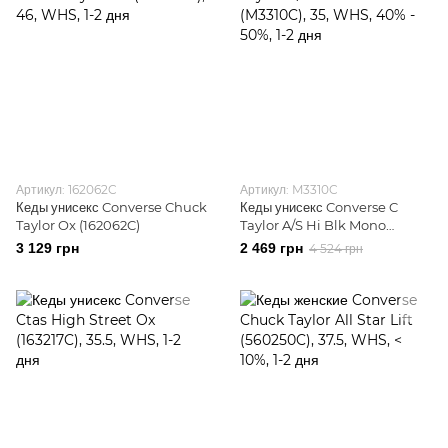
Артикул: 162062C
Артикул: M3310C
Кеды унисекс Converse Chuck
Кеды унисекс Converse C
Taylor Ox (162062C)
Taylor A/S Hi Blk Mono
(M3310C)
3 129 грн
2 469 грн
4 524 грн