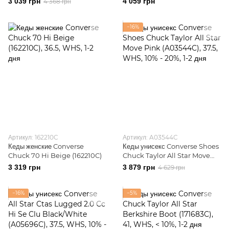
3 039 грн
4 059 грн
4 368 грн
−16%
Артикул: 162210C
Артикул: A03544C
Кеды женские Converse
Кеды унисекс Converse Shoes
Chuck 70 Hi Beige (162210C)
Chuck Taylor All Star Move
Pink (A03544C)
3 319 грн
3 879 грн
4 629 грн
−16%
−5%