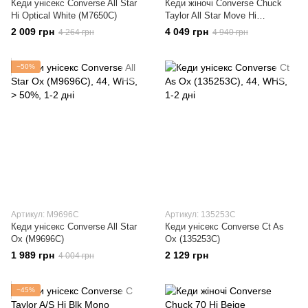
Кеди унісекс Converse All Star
Кеди жіночі Converse Chuck
Hi Optical White (M7650C)
Taylor All Star Move Hi
(568497C)
2 009 грн
4 049 грн
4 264 грн
4 940 грн
−50%
Артикул: M9696C
Артикул: 135253C
Кеди унісекс Converse All Star
Кеди унісекс Converse Ct As
Ox (M9696C)
Ox (135253C)
1 989 грн
2 129 грн
4 004 грн
−45%