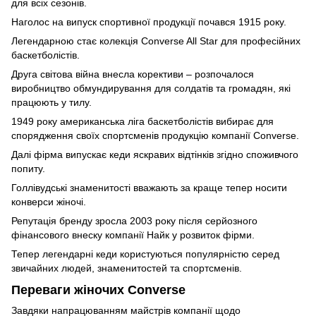
для всіх сезонів.
Наголос на випуск спортивної продукції почався 1915 року.
Легендарною стає колекція Converse All Star для професійних
баскетболістів.
Друга світова війна внесла корективи – розпочалося
виробництво обмундирування для солдатів та громадян, які
працюють у тилу.
1949 року американська ліга баскетболістів вибирає для
спорядження своїх спортсменів продукцію компанії Converse.
Далі фірма випускає кеди яскравих відтінків згідно споживчого
попиту.
Голлівудські знаменитості вважають за краще тепер носити
конверси жіночі.
Репутація бренду зросла 2003 року після серйозного
фінансового внеску компанії Найк у розвиток фірми.
Тепер легендарні кеди користуються популярністю серед
звичайних людей, знаменитостей та спортсменів.
Переваги жіночих Converse
Завдяки напрацюванням майстрів компанії щодо