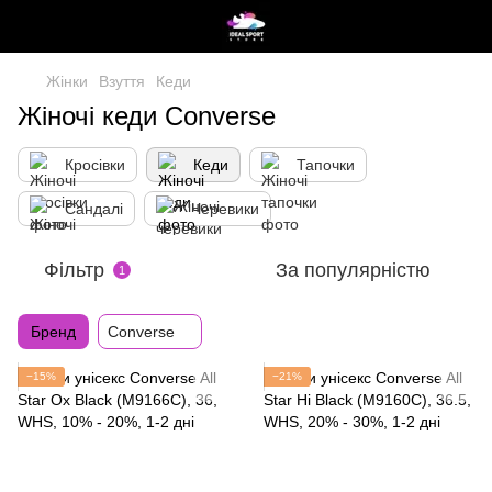
Жінки
Взуття
Кеди
Жіночі кеди Converse
Кросівки
Кеди
Тапочки
Сандалі
Черевики
Фільтр
За популярністю
1
Бренд
Converse
−15%
−21%