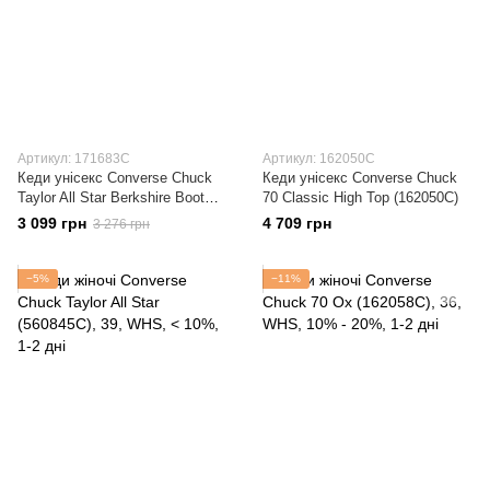
Артикул: 171683C
Артикул: 162050C
Кеди унісекс Converse Chuck
Кеди унісекс Converse Chuck
Taylor All Star Berkshire Boot
70 Classic High Top (162050C)
(171683C)
3 099 грн
4 709 грн
3 276 грн
−5%
−11%