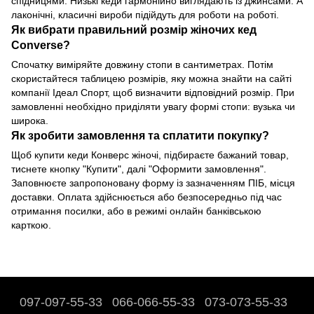
спідницями. Низькі кеди гармонійно виглядають із джинсами. А
лаконічні, класичні вироби підійдуть для роботи на роботі.
Як вибрати правильний розмір жіночих кед
Converse?
Спочатку виміряйте довжину стопи в сантиметрах. Потім
скористайтеся таблицею розмірів, яку можна знайти на сайті
компанії Ідеал Спорт, щоб визначити відповідний розмір. При
замовленні необхідно приділяти увагу формі стопи: вузька чи
широка.
Як зробити замовлення та сплатити покупку?
Щоб купити кеди Конверс жіночі, підбираєте бажаний товар,
тиснете кнопку "Купити", далі "Оформити замовлення".
Заповнюєте запропоновану форму із зазначенням ПІБ, місця
доставки. Оплата здійснюється або безпосередньо під час
отримання посилки, або в режимі онлайн банківською
карткою.
097-097-55-33
066-066-55-33
073-073-55-33