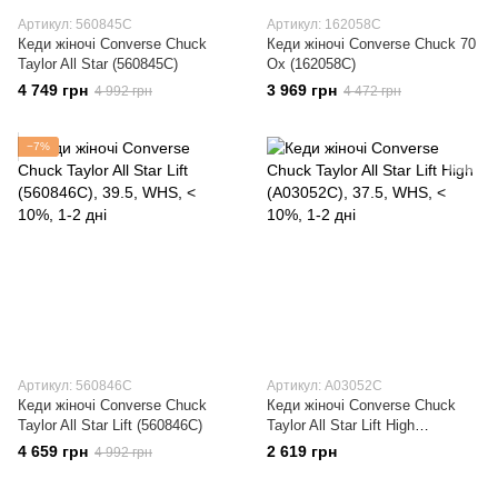
Артикул: 560845C
Артикул: 162058C
Кеди жіночі Converse Chuck
Кеди жіночі Converse Chuck 70
Taylor All Star (560845C)
Ox (162058C)
4 749 грн
3 969 грн
4 992 грн
4 472 грн
−7%
Артикул: 560846C
Артикул: A03052C
Кеди жіночі Converse Chuck
Кеди жіночі Converse Chuck
Taylor All Star Lift (560846C)
Taylor All Star Lift High
(A03052C)
4 659 грн
2 619 грн
4 992 грн