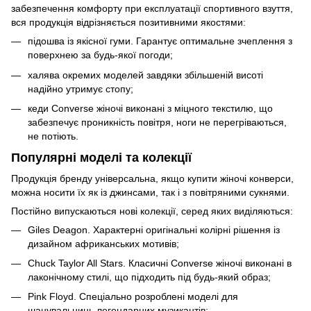
забезпечення комфорту при експлуатації спортивного взуття,
вся продукція відрізняється позитивними якостями:
підошва із якісної гуми. Гарантує оптимальне зчеплення з
поверхнею за будь-якої погоди;
халява окремих моделей завдяки збільшеній висоті
надійно утримує стопу;
кеди Converse жіночі виконані з міцного текстилю, що
забезпечує проникність повітря, ноги не перегріваються,
не потіють.
Популярні моделі та колекції
Продукція бренду універсальна, якщо купити жіночі конверси,
можна носити їх як із джинсами, так і з повітряними сукнями.
Постійно випускаються нові колекції, серед яких виділяються:
Giles Deagon. Характерні оригінальні колірні рішення із
дизайном африканських мотивів;
Chuck Taylor All Stars. Класичні Converse жіночі виконані в
лаконічному стилі, що підходить під будь-який образ;
Pink Floyd. Спеціально розроблені моделі для
шанувальниць легендарних музикантів;