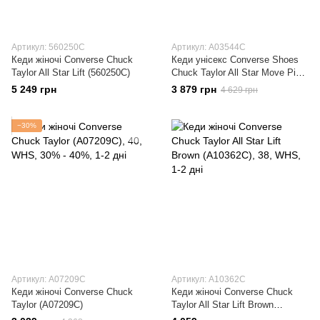
Артикул: 560250C
Артикул: A03544C
Кеди жіночі Converse Chuck
Кеди унісекс Converse Shoes
Taylor All Star Lift (560250C)
Chuck Taylor All Star Move Pink
(A03544C)
5 249 грн
3 879 грн
4 629 грн
−30%
Артикул: A07209C
Артикул: A10362C
Кеди жіночі Converse Chuck
Кеди жіночі Converse Chuck
Taylor (A07209C)
Taylor All Star Lift Brown
(A10362C)