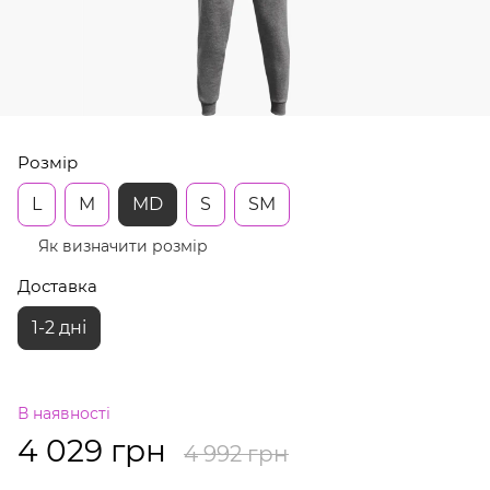
Розмір
L
M
MD
S
SM
Як визначити розмір
Доставка
1-2 дні
В наявності
4 029 грн
4 992 грн