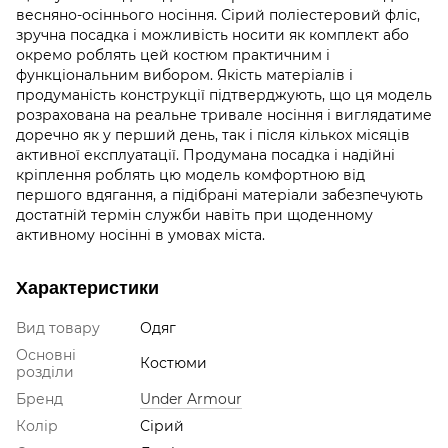
весняно-осіннього носіння. Сірий поліестеровий фліс,
зручна посадка і можливість носити як комплект або
окремо роблять цей костюм практичним і
функціональним вибором. Якість матеріалів і
продуманість конструкції підтверджують, що ця модель
розрахована на реальне тривале носіння і виглядатиме
доречно як у перший день, так і після кількох місяців
активної експлуатації. Продумана посадка і надійні
кріплення роблять цю модель комфортною від
першого вдягання, а підібрані матеріали забезпечують
достатній термін служби навіть при щоденному
активному носінні в умовах міста.
Характеристики
Вид товару
Одяг
Основні
Костюми
розділи
Бренд
Under Armour
Колір
Сірий