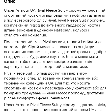
Опис
Under Armour UA Rival Fleece Suit у сірому — чоловічий
спортивний костюм зі відповідними кофтою і штанами
з поліестерового флісу Rival. Rival Fleece Suit пропонує
комплектний підхід до активного гардеробу: кофта і
штани виконані в єдиному матеріалі, кольорі і
стилістичній концепції.
Поліестеровий фліс Rival легкий, теплий і стійкий до
деформацій. Сірий меланж — класична опція для
спортивних костюмів, що виглядає нейтрально і добре
поєднується з будь-яким взуттям. Кофта може мати
капюшон або стандартний коміром залежно від
варіанту, штани — джогер-крій із манжетами.
Rival Fleece Suit є більш доступним варіантом
порівняно зі спеціалізованими тренувальними або
технічними колекціями UA. Для тих, хто носить
спортивний костюм у повсякденному контексті або для
помірних тренувань — Rival Fleece пропонує достатній
рівень комфорту і функціональності.
Under Armour Rival Fleece Suit у сірому — для чоловіків,
що шукають відповідний спортивний костюм UA для