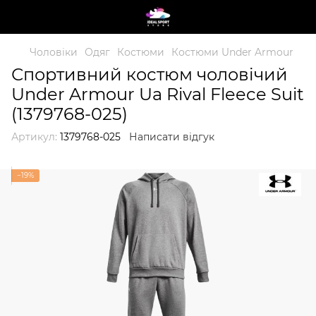
Чоловіки
Одяг
Костюми
Костюми Under Armour
Спортивний костюм чоловічий
Under Armour Ua Rival Fleece Suit
(1379768-025)
Артикул:
1379768-025
Написати відгук
−19%