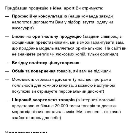
Придбавши продукцію в
ideal sport
Ви отримуєте:
Професійну консультацію
(наша команда завжди
напоготові допомогти Вам у підборі взуття, одягу чи
аксесуарів)
Виключно
оригінальну продукцію
(завдяки співпраці з
офіційними представниками, ми в змозі гарантувати вам,
що придбана модель являється оригінальною. На сайті ви
не знайдете реплік чи люксових копій, тільки оригінал)
Вигідну політику ціноутворення
Обмін
та
повернення
товарів, які вам не підійшли
Можливість отримати
дисконт
(у нас діє програма
лояльності для кожного клієнта, з кожною наступною
покупкою ви отримуєте персональний дисконт)
Широкий асортимент товарів
(в інтернет-магазині
представлено більше 20.000 тисяч товарів та десятки
марок від різних постачальників. Ми впевнені - ви точно
знайдете щось для себе)