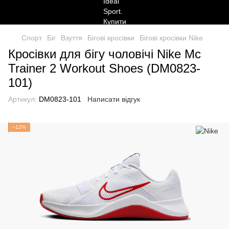
Спорт
Біг
Взуття
Бігові кросівки
Бігові кросівки Nike
Кросівки для бігу чоловічі Nike Mc
Trainer 2 Workout Shoes (DM0823-
101)
Артикул:
DM0823-101
Написати відгук
−12%