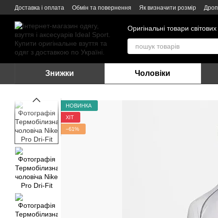
Перейти до основного контенту
Доставка і оплата
Обмін та повернення
Як визначити розмір
Дроп
Оригінальні товари світових
Знижки
Чоловіки
НОВИНКА
ХІТ
−61%