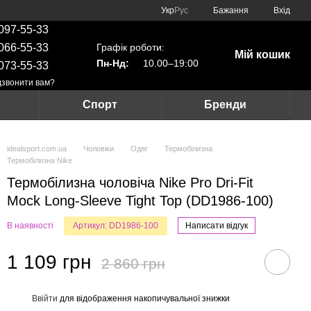
Укр
Рус
Бажання
Вхід
097-55-33
Графік роботи:
066-55-33
Мій кошик
Пн-Нд:
10.00–19:00
073-55-33
звонити вам?
Спорт
Бренди
idealsport.com.ua
Чоловіки
Одяг
Термобілизна
Термобілизна Nike
Термобілизна чоловіча Nike Pro Dri-Fit
Mock Long-Sleeve Tight Top (DD1986-100)
В наявності
Артикул: DD1986-100
Написати відгук
1 109 грн
2 860 грн
Ввійти
для відображення накопичувальної знижки
%