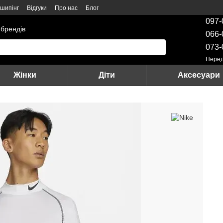
шипінг
Відгуки
Про нас
Блог
097-
 брендів
066-
073-
Перед
Жінки
Діти
Аксесуари