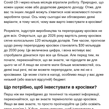
Covid-19 і через кілька місяців втратили роботу. Природно, що
кожен шукає нове або додаткове джерело доходу. Отже, для
вас та інших людей можуть з'явитися нові можливості почати
заробляти гроші. Ось чому сьогодні ми обговоримо деякі
варіанти, в тому числі, чому вам варто інвестувати в кросівки!
Розумієте, індустрія виробництва та перепродажу кросівок не
для всіх. Очікується, що до 2026 року вартість ринку кросівок
сягне колосальних 120 мільярдів доларів. Тим часом, прогнози
щодо ринку перепродажу кросівок становлять $30 мільярдів
до 2030 року. Це величезна цифра, і вона мотивує вас
спробувати дізнатися про все це більше. Але перед тим, як
почати, переконайтеся, що ви знаєте, чи підходите ви для
цього чи ні! А якщо ви хочете мати більше можливостей, ось
деякі інші речі, які ви можете перепродати, але які не є
кросівками. Це може стати в нагоді, особливо якщо у вас дуже
низький (або взагалі відсутній) бюджет.
Що потрібно, щоб інвестувати в кросівки?
Перш ніж ми перейдемо до технічної та нішевої інформації,
переконайтеся, що ви знаєте термінологію щодо кросівок.
Якщо ви вже знаєте, то просто проігноруйте це (або освіжіть
свою пам'ять). У будь-якому випадку, щоб інвестувати в