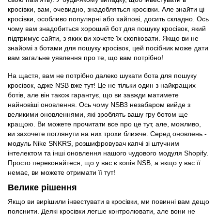
кросівки, вам, очевидно, знадобляться кросівки. Але знайти ці
кросівки, особливо популярні або хайпові, досить складно. Ось
чому вам знадобиться хороший бот для пошуку кросівок, який
підтримує сайти, з яких ви хочете їх скопіювати. Якщо ви не
знайомі з ботами для пошуку кросівок, цей посібник може дати
вам загальне уявлення про те, що вам потрібно!
На щастя, вам не потрібно далеко шукати бота для пошуку
кросівок, адже NSB вже тут! Це не тільки один з найкращих
ботів, але він також гарантує, що ви завжди матимете
найновіші оновлення. Ось чому NSB3 незабаром вийде з
великими оновленнями, які зроблять вашу гру ботом ще
кращою. Ви можете прочитати все про це тут, але, можливо,
ви захочете поглянути на них трохи ближче. Серед оновлень -
модуль Nike SNKRS, розшифровувач капчі зі штучним
інтелектом та інші оновлення нашого чудового модуля Shopify.
Просто переконайтеся, що у вас є копія NSB, а якщо у вас її
немає, ви можете отримати її тут!
Велике рішення
Якщо ви вирішили інвестувати в кросівки, ми повинні вам дещо
пояснити. Деякі кросівки легше контролювати, але вони не