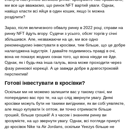
ми все ще вважаємо, що ринок NFT вартий уваги. Однак,
навіщо класти всі яйця в один кошик, якщо їх можна
розділити?
Зараз, після величезного обвалу ринку в 2022 році, справи на
ринку NFT йдуть вгору. Судячи з усього, обсяг торгів у січні
збільшився. Але, незважаючи на це, ми все одно
рекомендуємо інвестувати в кросівки, тим більше, що це добре
налагоджена індустрія. І давайте подивимось правді в очі,
вона не показує жодних ознак того, що вона нікуди не йде.
Однак, як і будь-яка інша галузь, вона може проходити через
фазу ринкової корекції. А це завжди добре в довгостроковій
перспективі!
Готові інвестувати в кросівки?
Оскільки ми не можемо залишити вас у такому стані, ми
попередимо вас про те, на що слід звернути увагу. Деякі
кросівки можуть бути не такими вигідними, як ви собі уявляєте,
але якщо купувати їх оптом, ви точно отримаєте більше
грошей, більше грошей! А з часом і знанням ринку ви
зрозумієте, на що звернути увагу. Однак, всі погляди прикуті
до кросівок Nike та Air Jordans, оскільки Yeezys більше не