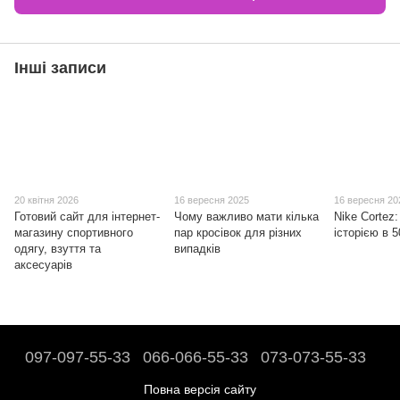
Інші записи
20 квітня 2026
16 вересня 2025
16 вересня 20
Готовий сайт для інтернет-
Чому важливо мати кілька
Nike Cortez:
магазину спортивного
пар кросівок для різних
історією в 5
одягу, взуття та
випадків
аксесуарів
097-097-55-33
066-066-55-33
073-073-55-33
Повна версія сайту