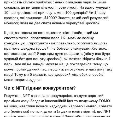
приносять стільки прибутку, скільки складніші пари. Іншими
словами, це питання кількості проти якості. Чи варто купувати
10 пар кросівок, які принесуть мені 100 доларів? Чи 1 пару
кросівок, які приносять $1000? Знаєте, такий собі розумовий
монолог, який не дає спати ночами перекупам кросівок.
Що ж, зважаючи на всю ексклюзивність і хайп, який ми
спостерігаємо, гіпотетична пара 1K+ матиме велику
конкуренцію. Спробувати - це правильно, особливо якщо ви
прагнете швидких грошей і не боїтеся ризикувати. Хто знає,
що може статися? Якщо вам дуже пощастить (або у вас буде
чудовий бот для пошуку кросівок), ви можете зібрати більше 1
пари. Але ви не завжди можете на це покладатися, тому що
може пройти деякий час, перш ніж ви отримаєте наступну таку
пару! Тому ми б сказали, що здоровий мікс обох способів
може творити чудеса.
Чи є NFT гідним конкурентом?
Розумієте, NFT завоювали популярність за дуже короткий
проміжок часу. Завдяки інноваційній ідеї та людському FOMO
на кону, інвестиції почали надходити направо і наліво. І багато
хто (навіть ми) почали думати (а дехто навіть вірити), що NFT
стануть наступною великою річчю! Зрозумійте нас правильно,