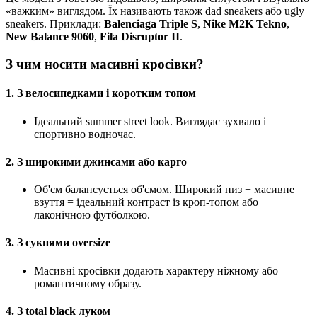
«важким» виглядом. Їх називають також dad sneakers або ugly
sneakers. Приклади:
Balenciaga Triple S
,
Nike M2K Tekno
,
New Balance 9060
,
Fila Disruptor II
.
З чим носити масивні кросівки?
1.
З велосипедками і коротким топом
Ідеальний summer street look. Виглядає зухвало і
спортивно водночас.
2.
З широкими джинсами або карго
Об'єм балансується об'ємом. Широкий низ + масивне
взуття = ідеальний контраст із кроп-топом або
лаконічною футболкою.
3.
З сукнями oversize
Масивні кросівки додають характеру ніжному або
романтичному образу.
4.
З total black луком