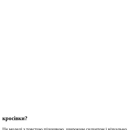
кросівки?
Це моделі з товстою підошвою, широким силуетом і візуально