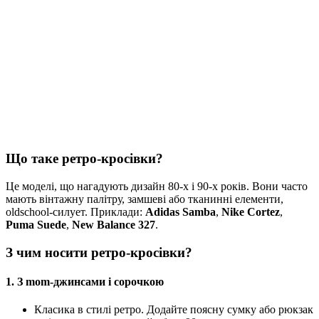
Що таке ретро-кросівки?
Це моделі, що нагадують дизайн 80-х і 90-х років. Вони часто
мають вінтажну палітру, замшеві або тканинні елементи,
oldschool-силует. Приклади:
Adidas Samba
,
Nike Cortez
,
Puma Suede
,
New Balance 327
.
З чим носити ретро-кросівки?
1.
З mom-джинсами і сорочкою
Класика в стилі ретро. Додайте поясну сумку або рюкзак