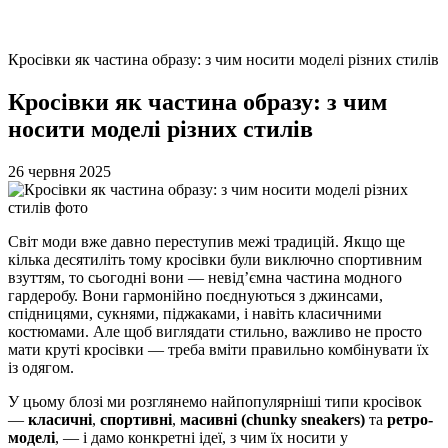
Кросівки як частина образу: з чим носити моделі різних стилів
Кросівки як частина образу: з чим
носити моделі різних стилів
26 червня 2025
Світ моди вже давно переступив межі традицій. Якщо ще
кілька десятиліть тому кросівки були виключно спортивним
взуттям, то сьогодні вони — невід’ємна частина модного
гардеробу. Вони гармонійно поєднуються з джинсами,
спідницями, сукнями, піджаками, і навіть класичними
костюмами. Але щоб виглядати стильно, важливо не просто
мати круті кросівки — треба вміти правильно комбінувати їх
із одягом.
У цьому блозі ми розглянемо найпопулярніші типи кросівок
—
класичні
,
спортивні
,
масивні (chunky sneakers)
та
ретро-
моделі
, — і дамо конкретні ідеї, з чим їх носити у