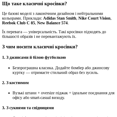
Що таке класичні кросівки?
Це базові моделі з лаконічним дизайном і нейтральними
кольорами. Приклади:
Adidas Stan Smith
,
Nike Court Vision
,
Reebok Club C 85
,
New Balance 574
.
Їх перевага — універсальність. Такі кросівки підходять до
більшості образів і не перевантажують їх.
З чим носити класичні кросівки?
1.
З джинсами й білою футболкою
Безпрограшна класика. Додайте бомбер або джинсову
куртку — отримаєте стильний образ без зусиль.
2.
З костюмом
Вузькі штани + oversize піджак = ідеальне поєднання для
офісу або smart-casual виходу.
3.
З сукнями та спідницями