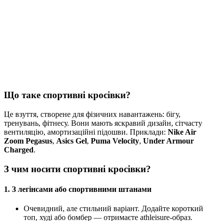
Що таке спортивні кросівки?
Це взуття, створене для фізичних навантажень: бігу,
тренувань, фітнесу. Вони мають яскравий дизайн, сітчасту
вентиляцію, амортизаційні підошви. Приклади:
Nike Air
Zoom Pegasus
,
Asics Gel
,
Puma Velocity
,
Under Armour
Charged
.
З чим носити спортивні кросівки?
1.
З легінсами або спортивними штанами
Очевидний, але стильний варіант. Додайте короткий
топ, худі або бомбер — отримаєте athleisure-образ.