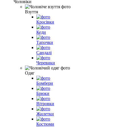
Чоловіки
Взуття
Кросівки
Кеди
Тапочки
Сандалі
Черевики
Одяг
Бомбери
Брюки
Вітровки
Жилетки
Костюми