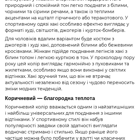
природний і спокійний тон легко поєднати з білими,
чорними та сірими речами, а також із теплими
акцентами на кшталт гірчичного або теракотового. У
спортивному одязі хакі особливо ефектно виглядає у
форматі худі, світшотів, джогерів і курток-бомберів.
Для чоловіків вдалим варіантом буде костюм з
джогерів і худі хакі, доповнений білими або бежевими
кросівками. Жінкам підійде поєднання легінсів хакі з
білим топом і легкою курткою в тон. У прохолодну пору
року цей колір виглядає гармонійно з пуховиками та
жилетками, особливо якщо вони виконані у світлих
відтінках. Хакі зручний тим, що він не втрачає
актуальності незалежно від сезону і чудово переносить
зміни модних тенденцій.
Коричневий — благородна теплота
Коричневий колір вважається одним із найзатишніших
і найбільш універсальних для поєднання з іншими
відтінками. У спортивному стилі він набув
популярності завдяки своїй здатності виглядати
водночас стримано і стильно. Якщо раніше його
частіше можна було побачити у взутті чи класичних