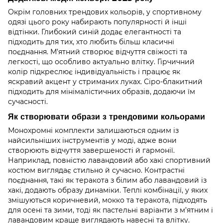
Окрім головних трендових кольорів, у спортивному
одязі цього року набирають популярності й інші
відтінки. Глибокий синій додає елегантності та
підходить для тих, хто любить більш класичні
поєднання. М’ятний створює відчуття свіжості та
легкості, що особливо актуально влітку. Гірчичний
колір підкреслює індивідуальність і працює як
яскравий акцент у стриманих луках. Сіро-блакитний
підходить для мінімалістичних образів, додаючи їм
сучасності.
Як створювати образи з трендовими кольорами
Монохромні комплекти залишаються одним із
найсильніших інструментів у моді, адже вони
створюють відчуття завершеності й гармонії.
Наприклад, повністю лавандовий або хакі спортивний
костюм виглядає стильно й сучасно. Контрастні
поєднання, такі як теракота з білим або лавандовий із
хакі, додають образу динаміки. Теплі комбінації, у яких
змішуються коричневий, мокко та теракота, підходять
для осені та зими, тоді як пастельні варіанти з м’ятним і
лавандовим краще виглядають навесні та влітку.