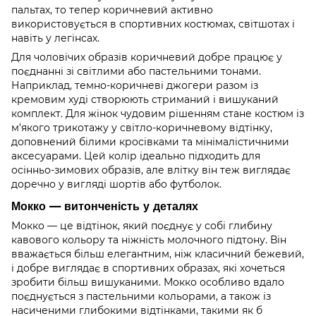
пальтах, то тепер коричневий активно
використовується в спортивних костюмах, світшотах і
навіть у легінсах.
Для чоловічих образів коричневий добре працює у
поєднанні зі світлими або пастельними тонами.
Наприклад, темно-коричневі джогери разом із
кремовим худі створюють стриманий і вишуканий
комплект. Для жінок чудовим рішенням стане костюм із
м’якого трикотажу у світло-коричневому відтінку,
доповнений білими кросівками та мінімалістичними
аксесуарами. Цей колір ідеально підходить для
осінньо-зимових образів, але влітку він теж виглядає
доречно у вигляді шортів або футболок.
Мокко — витонченість у деталях
Мокко — це відтінок, який поєднує у собі глибину
кавового кольору та ніжність молочного підтону. Він
вважається більш елегантним, ніж класичний бежевий,
і добре виглядає в спортивних образах, які хочеться
зробити більш вишуканими. Мокко особливо вдало
поєднується з пастельними кольорами, а також із
насиченими глибокими відтінками, такими як б