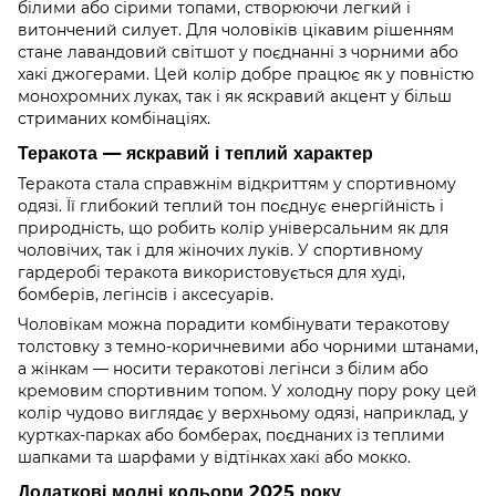
білими або сірими топами, створюючи легкий і
витончений силует. Для чоловіків цікавим рішенням
стане лавандовий світшот у поєднанні з чорними або
хакі джогерами. Цей колір добре працює як у повністю
монохромних луках, так і як яскравий акцент у більш
стриманих комбінаціях.
Теракота — яскравий і теплий характер
Теракота стала справжнім відкриттям у спортивному
одязі. Її глибокий теплий тон поєднує енергійність і
природність, що робить колір універсальним як для
чоловічих, так і для жіночих луків. У спортивному
гардеробі теракота використовується для худі,
бомберів, легінсів і аксесуарів.
Чоловікам можна порадити комбінувати теракотову
толстовку з темно-коричневими або чорними штанами,
а жінкам — носити теракотові легінси з білим або
кремовим спортивним топом. У холодну пору року цей
колір чудово виглядає у верхньому одязі, наприклад, у
куртках-парках або бомберах, поєднаних із теплими
шапками та шарфами у відтінках хакі або мокко.
Додаткові модні кольори 2025 року