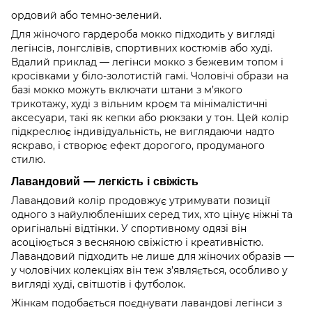
ордовий або темно-зелений.
Для жіночого гардероба мокко підходить у вигляді
легінсів, лонгслівів, спортивних костюмів або худі.
Вдалий приклад — легінси мокко з бежевим топом і
кросівками у біло-золотистій гамі. Чоловічі образи на
базі мокко можуть включати штани з м’якого
трикотажу, худі з вільним кроєм та мінімалістичні
аксесуари, такі як кепки або рюкзаки у тон. Цей колір
підкреслює індивідуальність, не виглядаючи надто
яскраво, і створює ефект дорогого, продуманого
стилю.
Лавандовий — легкість і свіжість
Лавандовий колір продовжує утримувати позиції
одного з найулюбленіших серед тих, хто цінує ніжні та
оригінальні відтінки. У спортивному одязі він
асоціюється з весняною свіжістю і креативністю.
Лавандовий підходить не лише для жіночих образів —
у чоловічих колекціях він теж з’являється, особливо у
вигляді худі, світшотів і футболок.
Жінкам подобається поєднувати лавандові легінси з