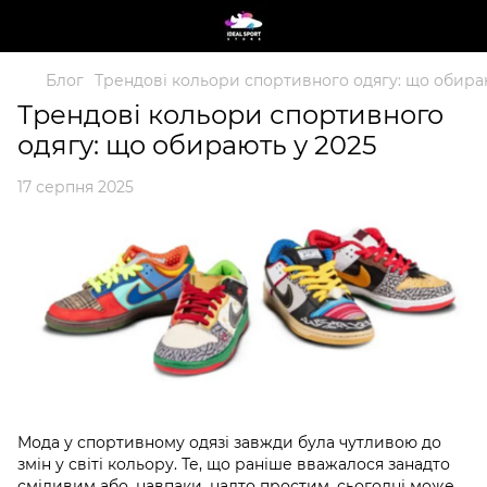
Блог
Трендові кольори спортивного одягу: що обира
Трендові кольори спортивного
одягу: що обирають у 2025
17 серпня 2025
Мода у спортивному одязі завжди була чутливою до
змін у світі кольору. Те, що раніше вважалося занадто
сміливим або, навпаки, надто простим, сьогодні може