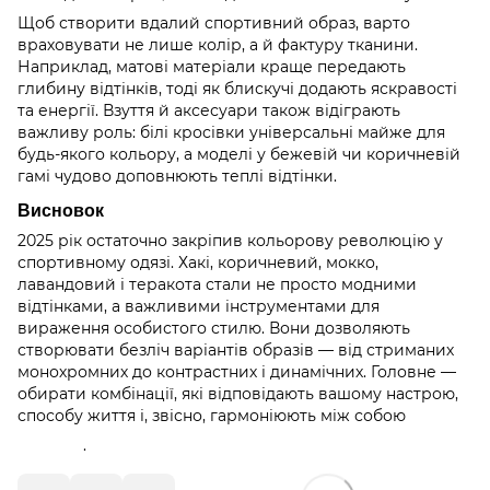
Щоб створити вдалий спортивний образ, варто
враховувати не лише колір, а й фактуру тканини.
Наприклад, матові матеріали краще передають
глибину відтінків, тоді як блискучі додають яскравості
та енергії. Взуття й аксесуари також відіграють
важливу роль: білі кросівки універсальні майже для
будь-якого кольору, а моделі у бежевій чи коричневій
гамі чудово доповнюють теплі відтінки.
Висновок
2025 рік остаточно закріпив кольорову революцію у
спортивному одязі. Хакі, коричневий, мокко,
лавандовий і теракота стали не просто модними
відтінками, а важливими інструментами для
вираження особистого стилю. Вони дозволяють
створювати безліч варіантів образів — від стриманих
монохромних до контрастних і динамічних. Головне —
обирати комбінації, які відповідають вашому настрою,
способу життя і, звісно, гармоніюють між собою
.