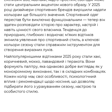
стати центральним акцентом нового образу. У 2025
році дизайнери спортивних брендів вирішили надати
кольорам ще більшого значення. Спортивний одяг
перестав бути виключно функціональним — тепер він
здатен розповідати історію про характер, настрій і
навіть цінності свого власника. Тенденція до
природних, глибоких і водночас м’яких відтінків
змінила уявлення про спортивний стиль, а ключові
кольори сезону стали справжнім інструментом для
створення виразних луків.
Найпопулярнішими відтінками 2025 року стали хакі,
коричневий, мокко, лавандовий і теракота. Вони
формують палітру, яка однаково добре виглядає як у
монохромному виконанні, так і в складних комбінаціях.
Кожен колір має свої особливості, психологічний
вплив і рекомендації щодо носіння, що дозволяє
підбирати його з урахуванням сезону, настрою та
особистого стилю.